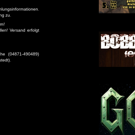
lungsinformationen.
ng zu.
em!
len! Versand erfolgt
che (04871-490489)
tedt).