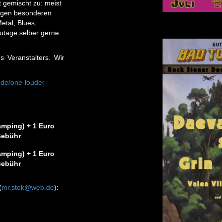
 gemischt zu: meist
nigen besonderen
tal, Blues,
utage selber gerne
s Veranstalters. Wir
.de/one-louder-
amping) + 1 Euro
ebühr
amping) + 1 Euro
ebühr
(
mr.stok@web.de
):