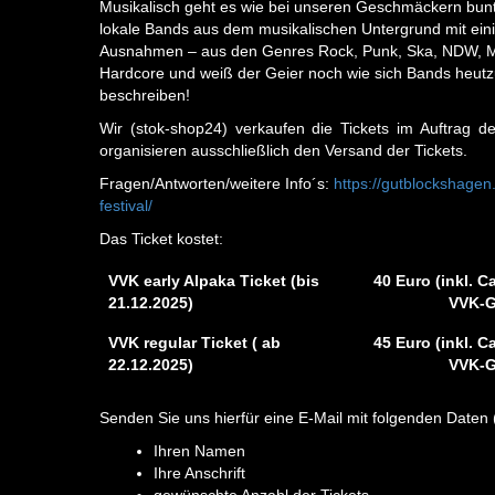
Musikalisch geht es wie bei unseren Geschmäckern bunt
lokale Bands aus dem musikalischen Untergrund mit ei
Ausnahmen – aus den Genres Rock, Punk, Ska, NDW, Me
Hardcore und weiß der Geier noch wie sich Bands heutz
beschreiben!
Wir (stok-shop24) verkaufen die Tickets im Auftrag de
organisieren ausschließlich den Versand der Tickets.
Fragen/Antworten/weitere Info´s:
https://gutblockshagen
festival/
Das Ticket kostet:
VVK early Alpaka Ticket (bis
40 Euro (inkl. C
21.12.2025)
VVK-G
VVK regular Ticket ( ab
45 Euro (inkl. C
22.12.2025)
VVK-G
Senden Sie uns hierfür eine E-Mail mit folgenden Daten 
Ihren Namen
Ihre Anschrift
gewünschte Anzahl der Tickets